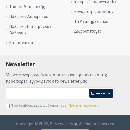
Ιστορικό παραγγελιών
Τρόποι Αποστολής
Σύγκριση Προϊόντων
Πολιτική Απορρήτου
Τα Αγαπημένα μου
Πολιτική Επιστροφών -
Δωροεπιταγές
Αλλαγών
Επικοινωνία
Newsletter
Μείνετε ενημερωμένοι για τα νεα μας προϊόντα και τις
προσφορές, εγγραφείτε στο newsletter μας
Αποστολή
Έχω διαβάσει και αποδέχομαι τους
Πολιτική Απορρήτου
Copyright © 2026, 225jewellery.gr, All Rights Reserved