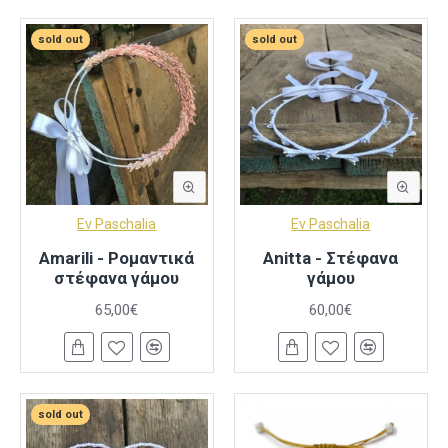
sold out
sold out
Ev Paschalia
Ev Paschalia
Amarili - Ρομαντικά
Anitta - Στέφανα
στέφανα γάμου
γάμου
65,00€
60,00€
sold out