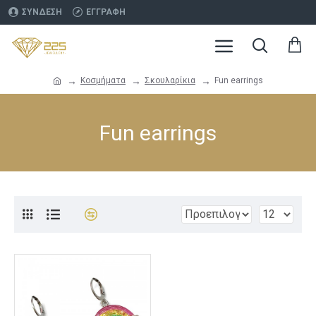
ΣΎΝΔΕΣΗ
ΕΓΓΡΑΦΉ
Κοσμήματα
Σκουλαρίκια
Fun earrings
Fun earrings